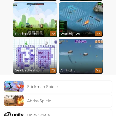
Clash of Armour
Warship Wreck
7.5
7.3
Sea Battleship
Air Fight
7.2
7.2
Stickman Spiele
Abriss Spiele
Unity Spiele