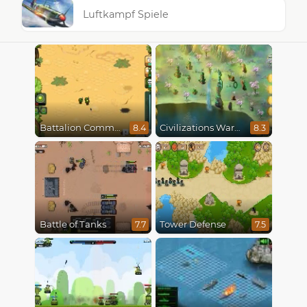
Luftkampf Spiele
Battalion Commander
Civilizations Wars Master Edition
8.4
8.3
Battle of Tanks
Tower Defense
7.7
7.5