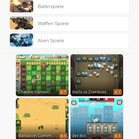
Ballerspiele
Waffen Spiele
Alien Spiele
Chaotic Garden
Balls vs Zombies
8.7
8.7
Battalion Commander
Jet Boi
8.5
8.3