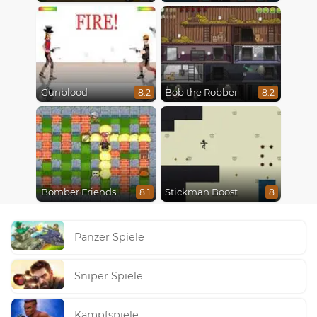
Gunblood
Bob the Robber
8.2
8.2
Bomber Friends
Stickman Boost
8.1
8
Panzer Spiele
Sniper Spiele
Kampfspiele