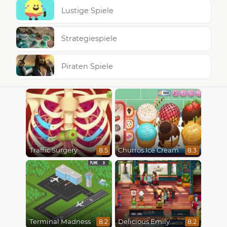
Lustige Spiele
Strategiespiele
Piraten Spiele
Traffic Surgery
Churros Ice Cream
8.5
8.3
Terminal Madness
Delicious Emily New Beginning
8.2
8.2