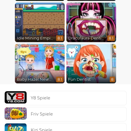
Idle Mining Empire
Draculaura Dentist
8.1
8.1
Baby Hazel Newborn Vaccination
Fun Dentist
8.1
8
Y8 Spiele
Friv Spiele
Kizi Spiele