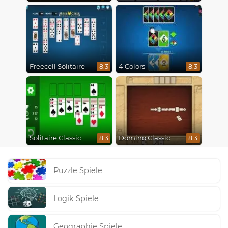
Freecell Solitaire
4 Colors
8.3
8.3
Solitaire Classic
Domino Classic
8.3
8.3
Puzzle Spiele
Logik Spiele
Geographie Spiele