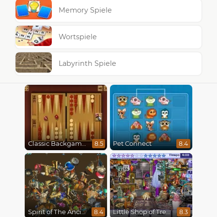
Memory Spiele
Wortspiele
Labyrinth Spiele
Classic Backgammon
Pet Connect
8.5
8.4
Spirit of The Ancient Forest
Little Shop of Treasures
8.4
8.3