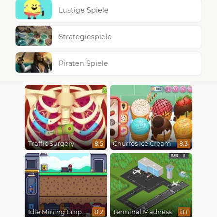
Lustige Spiele
Strategiespiele
Piraten Spiele
Traffic Surgery
Churros Ice Cream
8.5
8.3
Idle Mining Empire
Terminal Madness
8.2
8.1