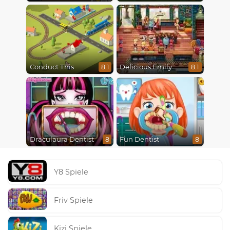
Conduct This
Delicious Emily New Beginning
8.1
8.1
Draculaura Dentist
Fun Dentist
8
8
Y8 Spiele
Friv Spiele
Kizi Spiele