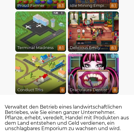
Proud Farmer
Idle Mining Empire
8.3
8.1
Terminal Madness
Delicious Emily New Beginning
8.1
8.1
Conduct This
Draculaura Dentist
8
8
Verwaltet den Betrieb eines landwirtschaftlichen
Betriebes, wie Sie einen ganzer Unternehmer.
Pflanze, erhebt, veredelt, Handel mit Produkten aus
dem Land entstehen und Geld verdienen, ein
unschlagbares Emporium zu wachsen und wird.