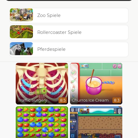
Zoo Spiele
Rollercoaster Spiele
Pferdespiele
Traffic Surgery
Churros Ice Cream
8.5
8.3