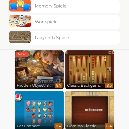
Memory Spiele
Wortspiele
Labyrinth Spiele
Hidden Object: Street Of Secrets
Classic Backgammon
8.7
8.5
Pet Connect
Domino Classic
8.4
8.4