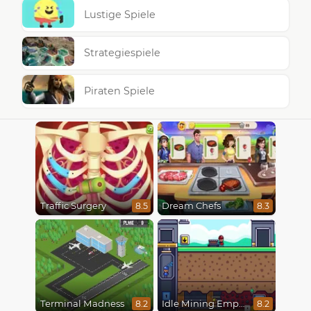
Lustige Spiele
Strategiespiele
Piraten Spiele
Traffic Surgery
Dream Chefs
8.5
8.3
Terminal Madness
Idle Mining Empire
8.2
8.2