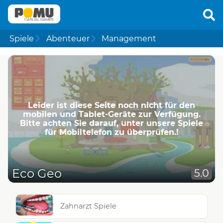
Spiele
Abenteuer
Management
Leider ist diese Seite noch nicht für den
mobilen und Tablet-Geräte zur Verfügung.
Bitte achten Sie darauf, unter unsere Spiele
für Mobiltelefon zu überprüfen.!
Eco Geo
5.0
Zahnarzt Spiele