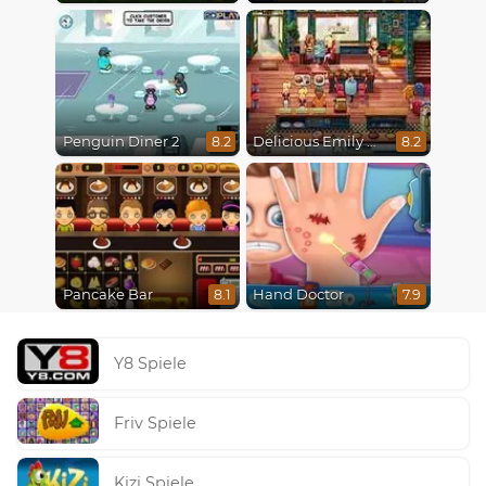
Penguin Diner 2
Delicious Emily New Beginning
8.2
8.2
Pancake Bar
Hand Doctor
8.1
7.9
Y8 Spiele
Friv Spiele
Kizi Spiele