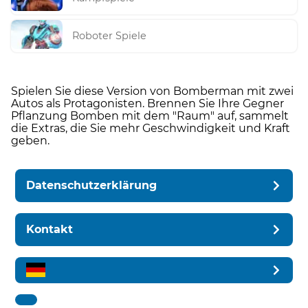
Roboter Spiele
Spielen Sie diese Version von Bomberman mit zwei
Autos als Protagonisten. Brennen Sie Ihre Gegner
Pflanzung Bomben mit dem "Raum" auf, sammelt
die Extras, die Sie mehr Geschwindigkeit und Kraft
geben.
Datenschutzerklärung
Kontakt