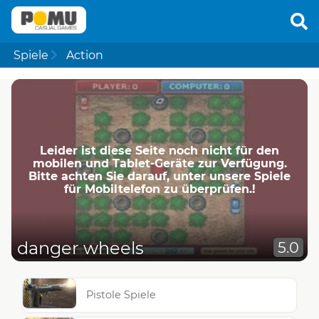
Spiele
Action
Leider ist diese Seite noch nicht für den
mobilen und Tablet-Geräte zur Verfügung.
Bitte achten Sie darauf, unter unsere Spiele
für Mobiltelefon zu überprüfen.!
danger wheels
5.0
Pistole Spiele