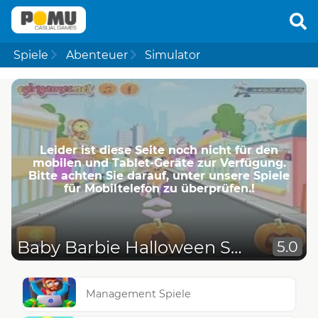
Spiele
Abenteuer
Simulator
Leider ist diese Seite noch nicht für den
mobilen und Tablet-Geräte zur Verfügung.
Bitte achten Sie darauf, unter unsere Spiele
für Mobiltelefon zu überprüfen.!
Baby Barbie Halloween Shopping Spree
5.0
Management Spiele