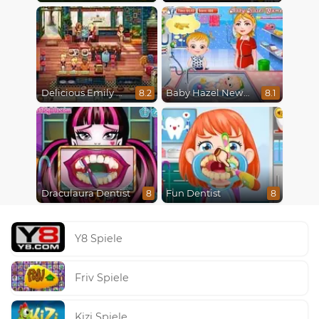
Delicious Emily New Beginning
Baby Hazel Newborn Vaccination
8.2
8.1
Draculaura Dentist
Fun Dentist
8
8
Y8 Spiele
Friv Spiele
Kizi Spiele