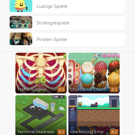
Lustige Spiele
Strategiespiele
Piraten Spiele
Traffic Surgery
Churros Ice Cream
8.5
8.3
Terminal Madness
Idle Mining Empire
8.2
8.2