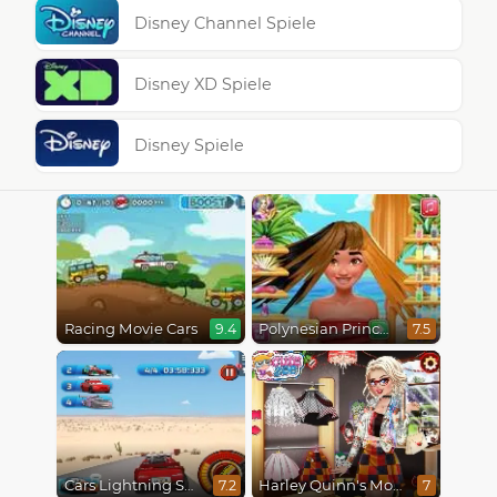
Disney Channel Spiele
Disney XD Spiele
Disney Spiele
Racing Movie Cars
Polynesian Princess Real Haircuts
9.4
7.5
Cars Lightning Speed
Harley Quinn's Modern Makeover
7.2
7