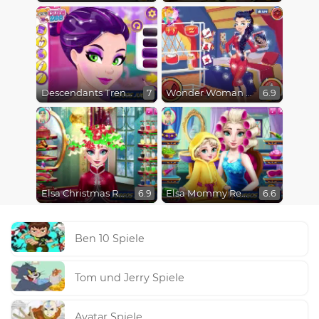
Descendants Trendsetters
Wonder Woman Fashion Event
7
6.9
Elsa Christmas Real Haircuts
Elsa Mommy Real Makeover
6.9
6.6
Ben 10 Spiele
Tom und Jerry Spiele
Avatar Spiele