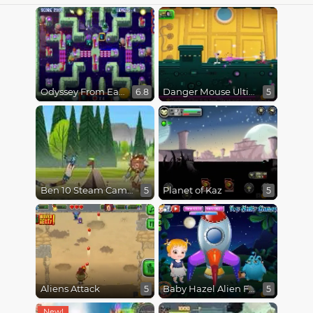
Odyssey From Earth To Space
Danger Mouse Ultimate
6.8
5
Ben 10 Steam Camp
Planet of Kaz
5
5
Aliens Attack
Baby Hazel Alien Friend
5
5