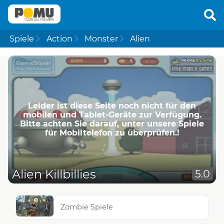
Spiele
Action
Monster
Alien
Leider ist diese Seite noch nicht für den
mobilen und Tablet-Geräte zur Verfügung.
Bitte achten Sie darauf, unter unsere Spiele
für Mobiltelefon zu überprüfen.!
Alien Killbillies
5.0
Zombie Spiele