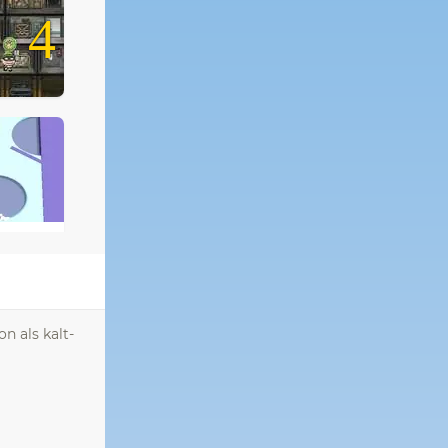
4
n als kalt-