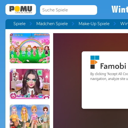
Win
Spiele
Mädchen Spiele
Make-Up Spiele
Win