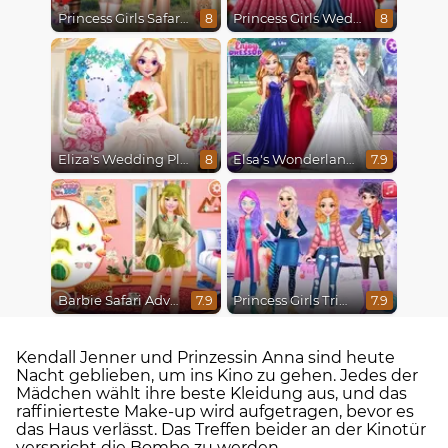
Princess Girls Safari Trip
Princess Girls Wedding Trip
8
8
Eliza's Wedding Planner
Elsa's Wonderland Wedding
8
7.9
Barbie Safari Adventure
Princess Girls Trip To Aspen
7.9
7.9
Kendall Jenner und Prinzessin Anna sind heute
Nacht geblieben, um ins Kino zu gehen. Jedes der
Mädchen wählt ihre beste Kleidung aus, und das
raffinierteste Make-up wird aufgetragen, bevor es
das Haus verlässt. Das Treffen beider an der Kinotür
verspricht die Bombe zu werden.