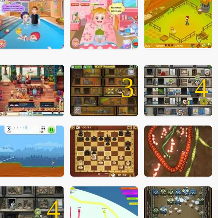
3
4
4