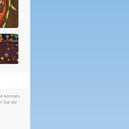
en können,
n Sie die