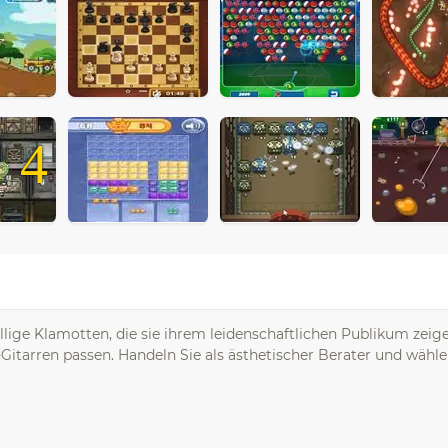
4
ällige Klamotten, die sie ihrem leidenschaftlichen Publikum zeig
E-Gitarren passen. Handeln Sie als ästhetischer Berater und wähle
.