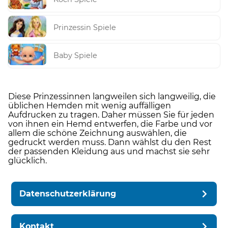
Prinzessin Spiele
Baby Spiele
Diese Prinzessinnen langweilen sich langweilig, die
üblichen Hemden mit wenig auffälligen
Aufdrucken zu tragen. Daher müssen Sie für jeden
von ihnen ein Hemd entwerfen, die Farbe und vor
allem die schöne Zeichnung auswählen, die
gedruckt werden muss. Dann wählst du den Rest
der passenden Kleidung aus und machst sie sehr
glücklich.
Datenschutzerklärung
Kontakt