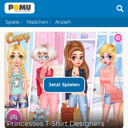
Spiele
Mädchen
Anzieh
Jetzt Spielen
Princesses T-Shirt Designers