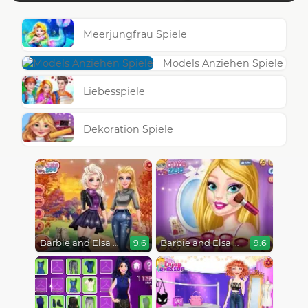
Meerjungfrau Spiele
Models Anziehen Spiele
Liebesspiele
Dekoration Spiele
Barbie and Elsa Autumn Patterns
Barbie and Elsa BFFs
9.6
9.6