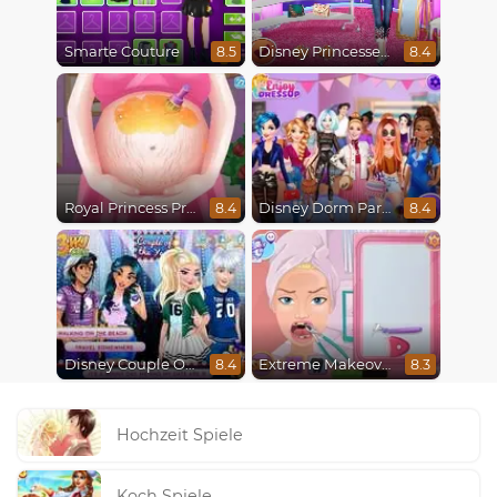
Smarte Couture
Disney Princesses Runway Show
8.5
8.4
Royal Princess Pregnant
Disney Dorm Party
8.4
8.4
Disney Couple Of The Year
Extreme Makeover
8.4
8.3
Hochzeit Spiele
Koch Spiele