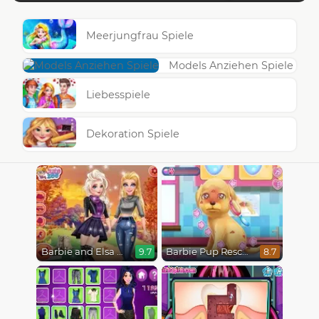
Meerjungfrau Spiele
Models Anziehen Spiele
Liebesspiele
Dekoration Spiele
Barbie and Elsa Autumn Patterns
Barbie Pup Rescue
9.7
8.7