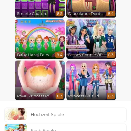
Smarte Couture
Draculaura Dentist
8.5
8.4
Baby Hazel Fairyland Ballet
Disney Couple Of The Year
8.4
8.3
Royal Princess Pregnant
Princess Girls Trip To Aspen
8.3
8.3
Hochzeit Spiele
Koch Spiele