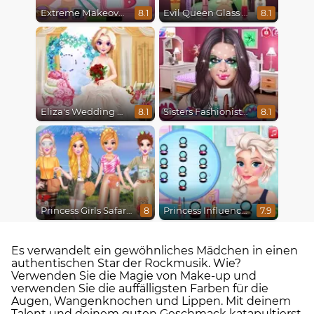
Extreme Makeover
Evil Queen Glass Skin Routine #Influencer
8.1
8.1
Eliza's Wedding Planner
Sisters Fashionista Makeup
8.1
8.1
Princess Girls Safari Trip
Princess Influencer Winter Wonderland
8
7.9
Es verwandelt ein gewöhnliches Mädchen in einen
authentischen Star der Rockmusik. Wie?
Verwenden Sie die Magie von Make-up und
verwenden Sie die auffälligsten Farben für die
Augen, Wangenknochen und Lippen. Mit deinem
Talent und deinem guten Geschmack katapultierst