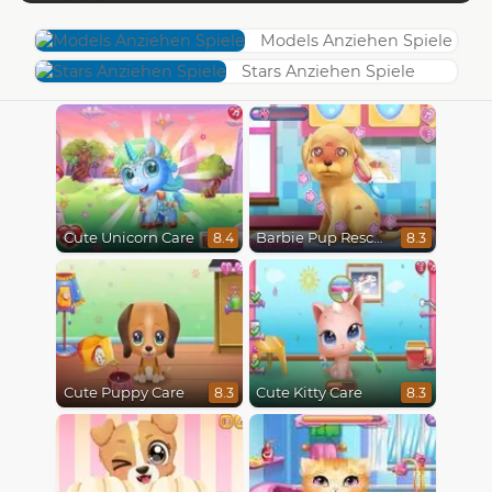
Models Anziehen Spiele
Stars Anziehen Spiele
Cute Unicorn Care
Barbie Pup Rescue
8.4
8.3
Cute Puppy Care
Cute Kitty Care
8.3
8.3