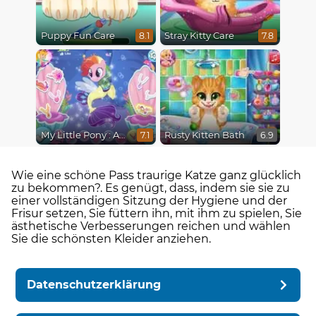
Puppy Fun Care
Stray Kitty Care
8.1
7.8
My Little Pony : Adventures in Aquastria
Rusty Kitten Bath
7.1
6.9
Wie eine schöne Pass traurige Katze ganz glücklich
zu bekommen?. Es genügt, dass, indem sie sie zu
einer vollständigen Sitzung der Hygiene und der
Frisur setzen, Sie füttern ihn, mit ihm zu spielen, Sie
ästhetische Verbesserungen reichen und wählen
Sie die schönsten Kleider anziehen.
Datenschutzerklärung