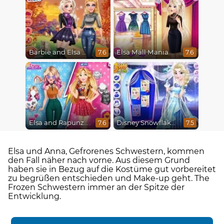
Barbie and Elsa Autumn Patterns
Elsa Mall Mania
7.6
7.6
Elsa and Rapunzel Princess Rivalry
Disney Snowflakes Winter Ball
7.6
7.5
Elsa und Anna, Gefrorenes Schwestern, kommen
den Fall näher nach vorne. Aus diesem Grund
haben sie in Bezug auf die Kostüme gut vorbereitet
zu begrüßen entschieden und Make-up geht. The
Frozen Schwestern immer an der Spitze der
Entwicklung.