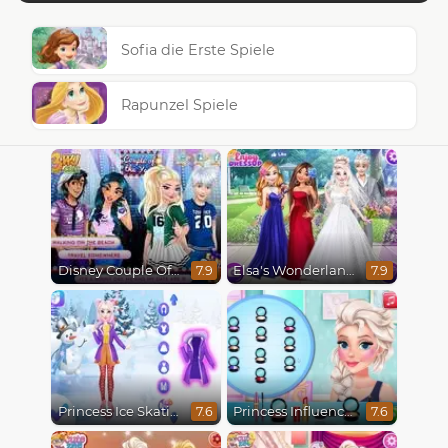
Sofia die Erste Spiele
Rapunzel Spiele
Disney Couple Of The Year
Elsa's Wonderland Wedding
7.9
7.9
Princess Ice Skating Adventure
Princess Influencer Winter Wonderland
7.6
7.6