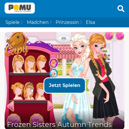
Spiele
Mädchen
Prinzessin
Elsa
Jetzt Spielen
Frozen Sisters Autumn Trends