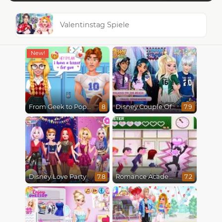
Valentinstag Spiele
From Geek to Popular Girl
Disney Couple Of The Year
8
7.9
Disney Love Party
Romance Academy
7.8
7.2