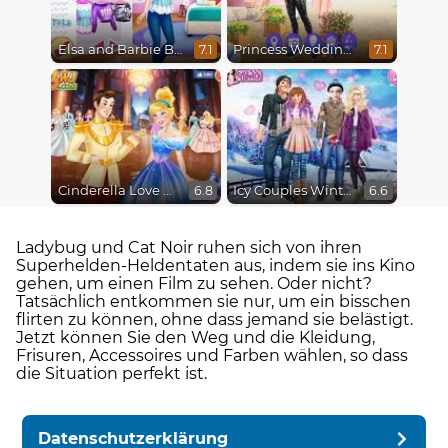
Elsa and Barbie Blind Date
Princess Wedding Drama
7.1
7.1
Cinderella Love On The Run
Icy Couples Winter Time
6.8
6.6
Ladybug und Cat Noir ruhen sich von ihren
Superhelden-Heldentaten aus, indem sie ins Kino
gehen, um einen Film zu sehen. Oder nicht?
Tatsächlich entkommen sie nur, um ein bisschen
flirten zu können, ohne dass jemand sie belästigt.
Jetzt können Sie den Weg und die Kleidung,
Frisuren, Accessoires und Farben wählen, so dass
die Situation perfekt ist.
Datenschutzerklärung