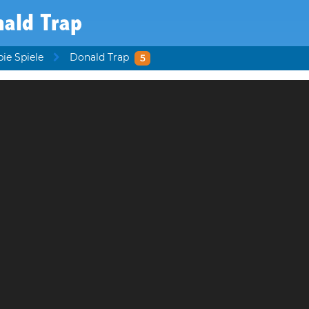
ald Trap
ie Spiele
Donald Trap
5