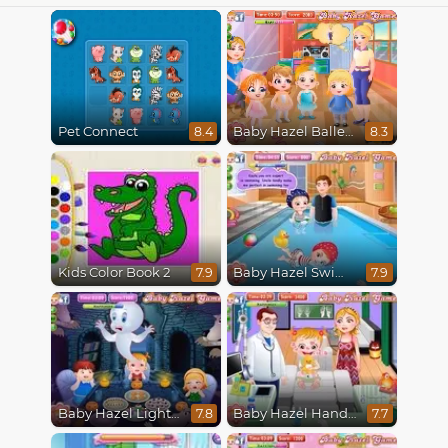
Pet Connect
Baby Hazel Ballerina Dance
8.4
8.3
Kids Color Book 2
Baby Hazel Swimming
7.9
7.9
Baby Hazel Lighthouse Adventure
Baby Hazel Hand Fracture
7.8
7.7