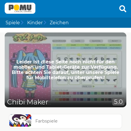
Spiele
Kinder
Zeichen
Leider ist diese Seite noch nicht für den
mobilen und Tablet-Geräte zur Verfügung.
Bitte achten Sie darauf, unter unsere Spiele
für Mobiltelefon zu überprüfen.!
Chibi Maker
5.0
Farbspiele