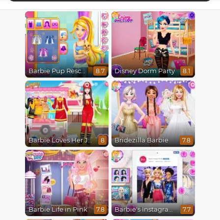
Barbie Pup Rescue
Disney Dorm Party
8.7
8.1
Barbie Loves Her Job
Bridezilla Barbie
8
7.8
Barbie Life in Pink
Barbie's Instagram Life
7.8
7.7