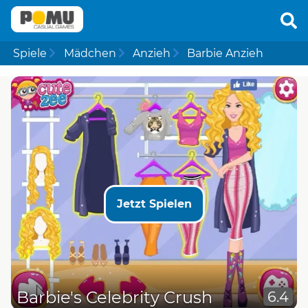
Spiele
Mädchen
Anzieh
Barbie Anzieh
Jetzt Spielen
Barbie's Celebrity Crush
6.4