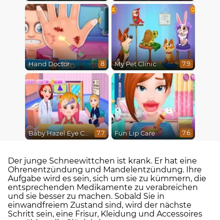
Hand Doctor
My Pet Clinic
8
7.9
Baby Hazel Eye Care
Fun Lip Care
7.7
7.6
Der junge Schneewittchen ist krank. Er hat eine
Ohrenentzündung und Mandelentzündung. Ihre
Aufgabe wird es sein, sich um sie zu kümmern, die
entsprechenden Medikamente zu verabreichen
und sie besser zu machen. Sobald Sie in
einwandfreiem Zustand sind, wird der nächste
Schritt sein, eine Frisur, Kleidung und Accessoires