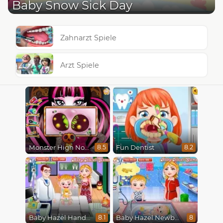
Baby Snow Sick Day
Zahnarzt Spiele
Arzt Spiele
Monster High Nose Doctor
Fun Dentist
8.5
8.2
Baby Hazel Hand Fracture
Baby Hazel Newborn Vaccination
8.1
8