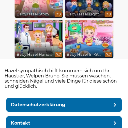
Baby Hazel Stomach Care
Baby Hazel Lighthouse Adventure
7.9
7.8
Baby Hazel Hand Fracture
Baby Hazel In Kitchen
7.7
7.7
Hazel sympathisch hilft kümmern sich um Ihr
Haustier, Welpen Bruno. Sie müssen waschen,
schneiden Nägel und viele Dinge für diese schön
und glücklich.
Datenschutzerklärung
Kontakt