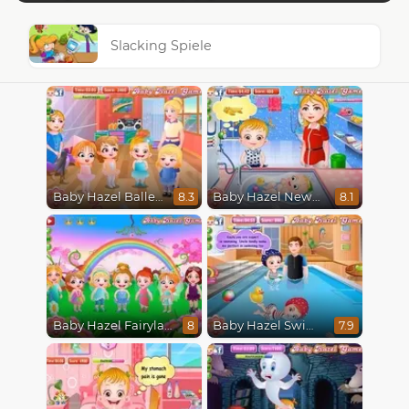
Slacking Spiele
Baby Hazel Ballerina Dance
Baby Hazel Newborn Vaccination
8.3
8.1
Baby Hazel Fairyland Ballet
Baby Hazel Swimming
8
7.9