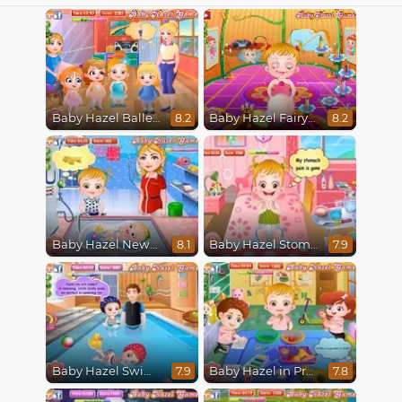
Baby Hazel Ballerina Dance
Baby Hazel Fairyland Ballet
8.2
8.2
Baby Hazel Newborn Vaccination
Baby Hazel Stomach Care
8.1
7.9
Baby Hazel Swimming
Baby Hazel in Preschool
7.9
7.8