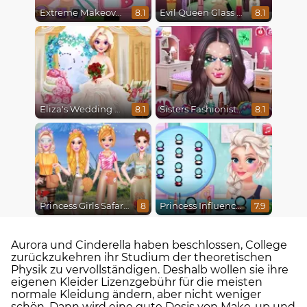
Extreme Makeover
Evil Queen Glass Skin Routine #Influencer
8.1
8.1
Eliza's Wedding Planner
Sisters Fashionista Makeup
8.1
8.1
Princess Girls Safari Trip
Princess Influencer Winter Wonderland
8
7.9
Aurora und Cinderella haben beschlossen, College
zurückzukehren ihr Studium der theoretischen
Physik zu vervollständigen. Deshalb wollen sie ihre
eigenen Kleider Lizenzgebühr für die meisten
normale Kleidung ändern, aber nicht weniger
schön. Dann wird eine gute Dosis von Make-up und