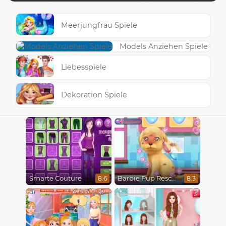
Meerjungfrau Spiele
Models Anziehen Spiele
Liebesspiele
Dekoration Spiele
Smarte Couture
Barbie Pup Rescue
8.6
8.3