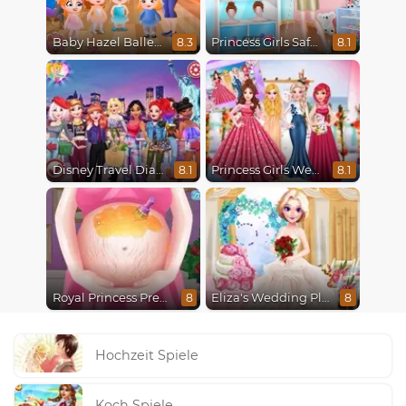
Baby Hazel Ballerina Dance
Princess Girls Safari Trip
8.3
8.1
Disney Travel Diaries: City Break
Princess Girls Wedding Trip
8.1
8.1
Royal Princess Pregnant
Eliza's Wedding Planner
8
8
Hochzeit Spiele
Koch Spiele