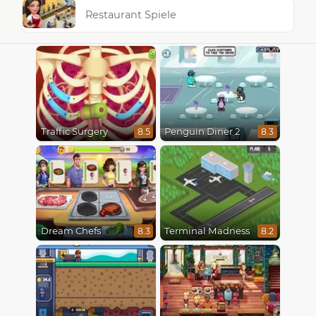
Restaurant Spiele
Traffic Surgery
Penguin Diner 2
8.5
8.3
Dream Chefs
Terminal Madness
8.3
8.2