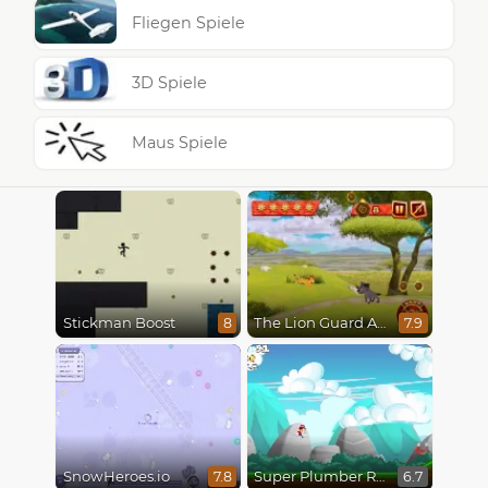
Fliegen Spiele
3D Spiele
Maus Spiele
Stickman Boost
The Lion Guard Assemble
8
7.9
SnowHeroes.io
Super Plumber Run
7.8
6.7