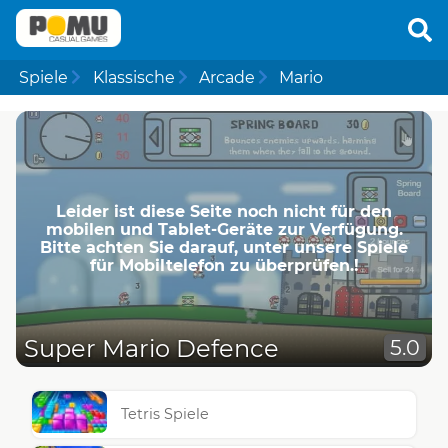
Spiele
Klassische
Arcade
Mario
Leider ist diese Seite noch nicht für den
mobilen und Tablet-Geräte zur Verfügung.
Bitte achten Sie darauf, unter unsere Spiele
für Mobiltelefon zu überprüfen.!
Super Mario Defence
5.0
Tetris Spiele