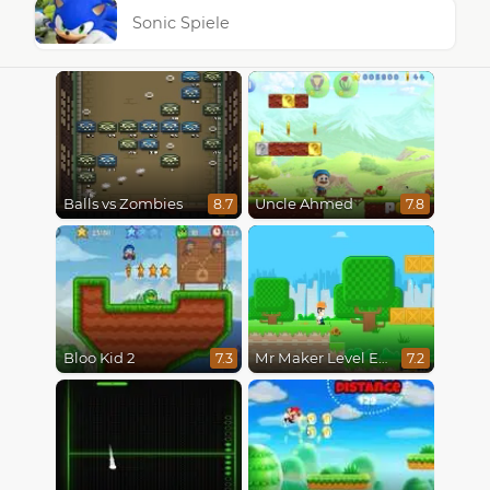
Sonic Spiele
Balls vs Zombies
Uncle Ahmed
8.7
7.8
Bloo Kid 2
Mr Maker Level Editor
7.3
7.2