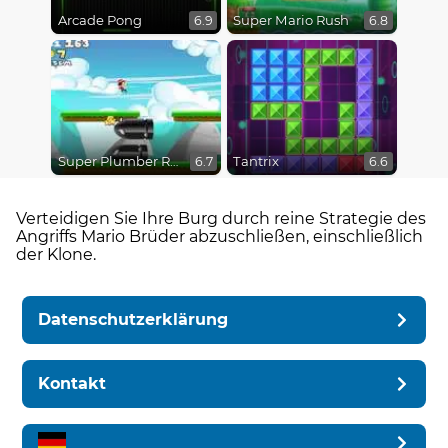
Arcade Pong
Super Mario Rush
6.9
6.8
Super Plumber Run
Tantrix
6.7
6.6
Verteidigen Sie Ihre Burg durch reine Strategie des
Angriffs Mario Brüder abzuschließen, einschließlich
der Klone.
Datenschutzerklärung
Kontakt