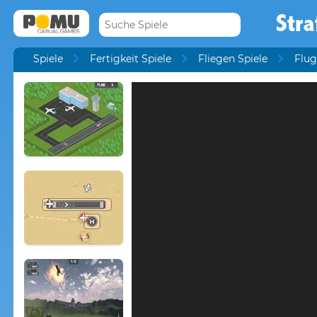
Str
Spiele
Fertigkeit Spiele
Fliegen Spiele
Flug