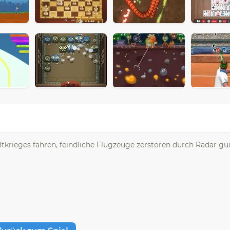
ltkrieges fahren, feindliche Flugzeuge zerstören durch Radar gu