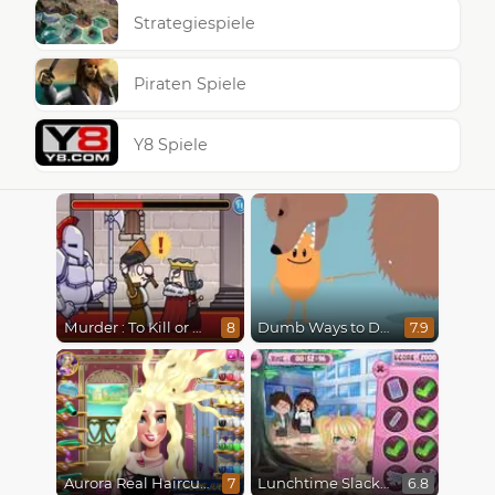
Strategiespiele
Piraten Spiele
Y8 Spiele
Murder : To Kill or Not to Kill
Dumb Ways to Die
8
7.9
Aurora Real Haircuts
Lunchtime Slacking
7
6.8