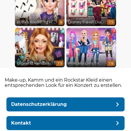
Eliza's Wedding Planner
Disney Travel Diaries: City Break
8
7.9
Gigi and Kendall BFFS
Princess Girls Trip To Aspen
7.9
7.8
Make-up, Kamm und ein Rockstar Kleid einen
entsprechenden Look für ein Konzert zu erstellen.
Datenschutzerklärung
Kontakt