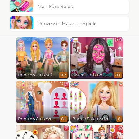
Maniküre Spiele
Prinzessin Make up Spiele
Princess Girls Safari Trip
Sisters Fashionista Makeup
8.2
8.1
Princess Girls Wedding Trip
Barbie Safari Adventure
8.1
8