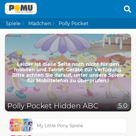
Spiele
Mädchen
Polly Pocket
Leider ist diese Seite noch nicht für den
mobilen und Tablet-Geräte zur Verfügung.
Bitte achten Sie darauf, unter unsere Spiele
für Mobiltelefon zu überprüfen.!
Polly Pocket Hidden ABC
5.0
My Little Pony Spiele