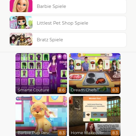
Barbie Spiele
Littlest Pet Shop Spiele
Bratz Spiele
Smarte Couture
Dream Chefs
8.6
8.3
Barbie Pup Rescue
Home Makeover Hidden Object
8.3
8.3