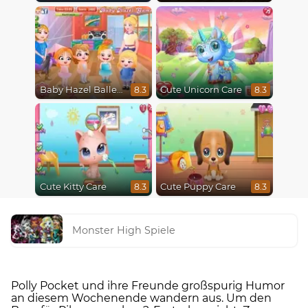
Baby Hazel Ballerina Dance
Cute Unicorn Care
8.3
8.3
Cute Kitty Care
Cute Puppy Care
8.3
8.3
Monster High Spiele
Polly Pocket und ihre Freunde großspurig Humor
an diesem Wochenende wandern aus. Um den