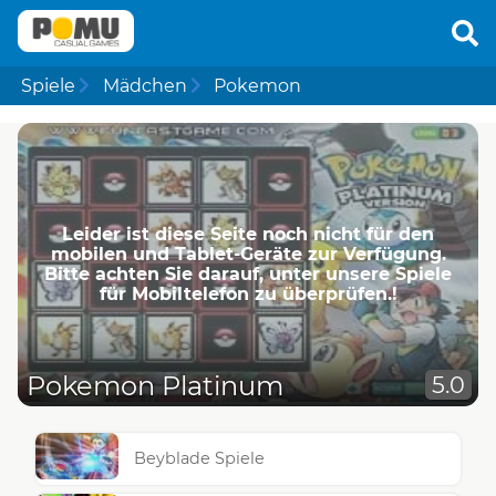
Spiele
Mädchen
Pokemon
Leider ist diese Seite noch nicht für den
mobilen und Tablet-Geräte zur Verfügung.
Bitte achten Sie darauf, unter unsere Spiele
für Mobiltelefon zu überprüfen.!
Pokemon Platinum
5.0
Beyblade Spiele