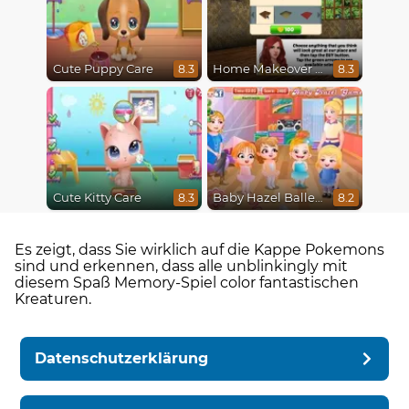
Cute Puppy Care
Home Makeover Hidden Object
8.3
8.3
Cute Kitty Care
Baby Hazel Ballerina Dance
8.3
8.2
Es zeigt, dass Sie wirklich auf die Kappe Pokemons
sind und erkennen, dass alle unblinkingly mit
diesem Spaß Memory-Spiel color fantastischen
Kreaturen.
Datenschutzerklärung