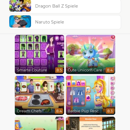
Dragon Ball Z Spiele
Naruto Spiele
Smarte Couture
Cute Unicorn Care
8.5
8.4
Dream Chefs
Barbie Pup Rescue
8.4
8.3