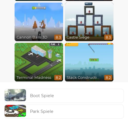
Cannon Balls 3D
Castle Siege
8.3
8.3
Terminal Madness
Stack Construction
8.2
8.2
Boot Spiele
Park Spiele