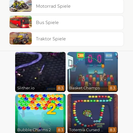
Motorrad Spiele
Bus Spiele
Traktor Spiele
Slither.io
Basket Champs
8.3
8.3
2
Bubble Charms 2
Totemia Cursed Marbles
8.3
8.3