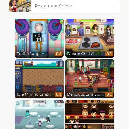
Restaurant Spiele
Traffic Surgery
Dream Chefs
8.5
8.3
Idle Mining Empire
Delicious Emily New Beginning
8.2
8.2