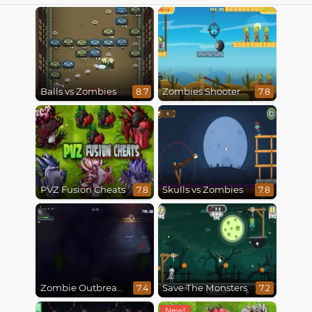
Balls vs Zombies
Zombies Shooter
8.7
7.8
PVZ Fusion Cheats
Skulls vs Zombies
7.8
7.8
Zombie Outbreak Arena
Save The Monsters
7.4
7.2