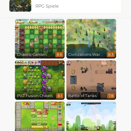
RPG Spiele
Chaotic Garden
Civilizations Wars Master Edition
8.6
8.3
PVZ Fusion Cheats
Battle of Tanks
8.1
7.8