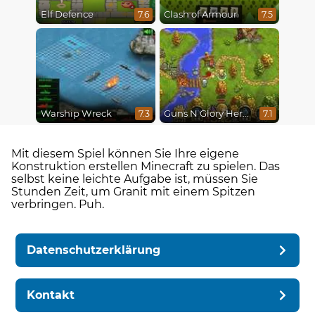
Elf Defence
Clash of Armour
7.6
7.5
Warship Wreck
Guns N Glory Heroes
7.3
7.1
Mit diesem Spiel können Sie Ihre eigene
Konstruktion erstellen Minecraft zu spielen. Das
selbst keine leichte Aufgabe ist, müssen Sie
Stunden Zeit, um Granit mit einem Spitzen
verbringen. Puh.
Datenschutzerklärung
Kontakt