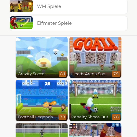
WM Spiele
Elfmeter Spiele
Gravity Soccer
Heads Arena Soccer All Stars
8.1
7.9
Football Legends 2021
Penalty Shoot-Out
7.9
7.8