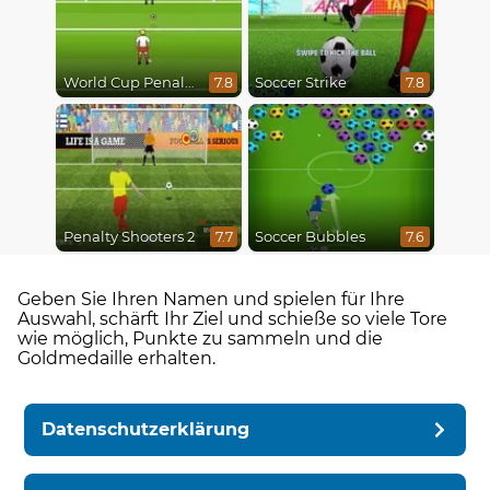
World Cup Penalty 2018
Soccer Strike
7.8
7.8
Penalty Shooters 2
Soccer Bubbles
7.7
7.6
Geben Sie Ihren Namen und spielen für Ihre
Auswahl, schärft Ihr Ziel und schieße so viele Tore
wie möglich, Punkte zu sammeln und die
Goldmedaille erhalten.
Datenschutzerklärung