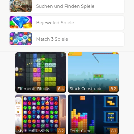
Suchen und Finden Spiele
Bejeweled Spiele
Match 3 Spiele
Elements Blocks
Stack Construction
8.4
8.2
Mythical Jewels
Tetris Cube
8.2
8.1