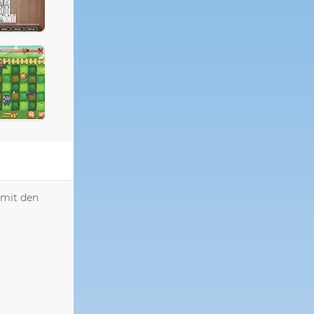
amit den