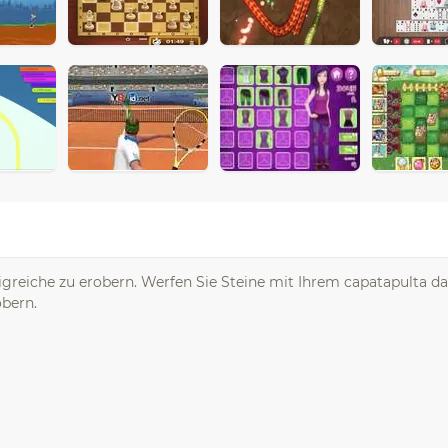
igreiche zu erobern. Werfen Sie Steine ​​mit Ihrem capatapulta d
obern.