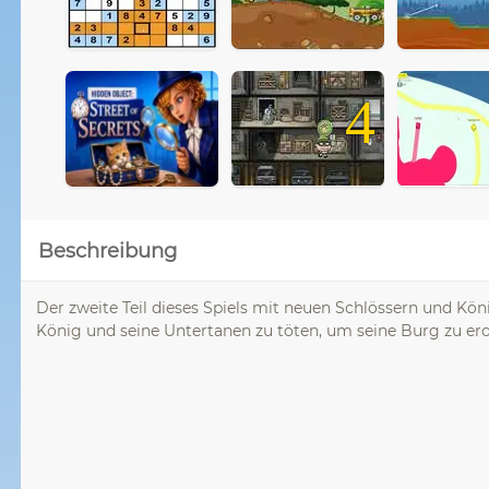
4
Beschreibung
Der zweite Teil dieses Spiels mit neuen Schlössern und Kön
König und seine Untertanen zu töten, um seine Burg zu er