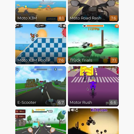
Moto X3M
Moto Road Rash 3D
8.1
7.6
Moto X3M Pool Party
Truck Trials
7.6
7.1
E-Scooter
Motor Rush
6.7
6.6