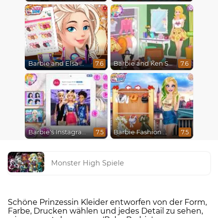
Barbie and Elsa Autumn Patterns
Barbie and Ken Spring City Break
7.6
7.6
Barbie's Instagram Life
Barbie Fashion Week Model
7.5
7.5
Monster High Spiele
Schöne Prinzessin Kleider entworfen von der Form,
Farbe, Drucken wählen und jedes Detail zu sehen,