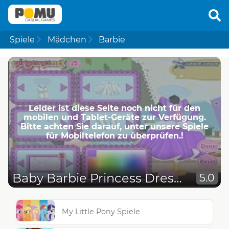
Spiele
Mädchen
Barbie
Leider ist diese Seite noch nicht für den
mobilen und Tablet-Geräte zur Verfügung.
Bitte achten Sie darauf, unter unsere Spiele
für Mobiltelefon zu überprüfen.!
Baby Barbie Princess Dress Design
5.0
My Little Pony Spiele