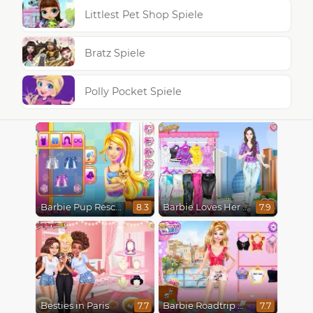
Littlest Pet Shop Spiele
Bratz Spiele
Polly Pocket Spiele
Barbie Pup Rescue
Barbie Loves Her Job
8.3
7.9
Besties in Paris
Barbie Roadtrip Adventure
7.7
7.7