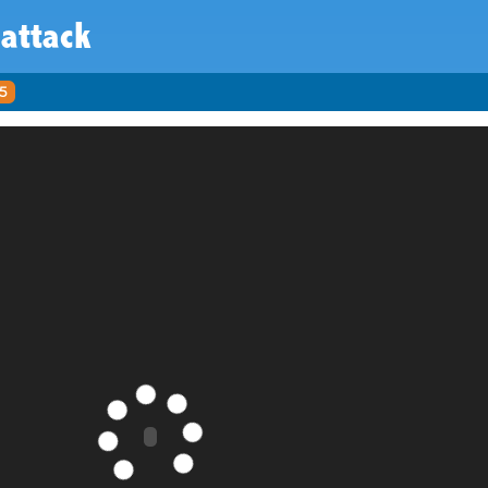
attack
5